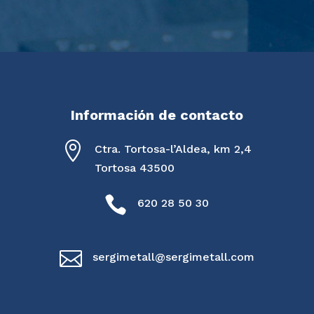
Información de contacto

Ctra. Tortosa-l’Aldea, km 2,4
Tortosa 43500

620 28 50 30

sergimetall@sergimetall.com